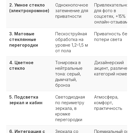
2. Умное стекло
Однокнопочное
Привлекательност
(электрохромное)
затемнение для
для фото в
приватности
соцсетях, +15% к
онлайн-отзывам
3. Матовые
Пескоструйная
Приватность без
стеклянные
обработка на
потери света
перегородки
уровне 1,2–1,5 м
от пола
4. Цветное
Тонировка в
Дизайнерский
стекло
нейтральные
акцент, различени
тона: серый,
категорий номеро
дымчатый,
бронза
5. Подсветка
Светодиодная
Атмосфера,
зеркал и кабин
по периметру
комфорт,
зеркала, в
практичность
кромке
перегородки
6. Интеграция с
Зеркала со
Премиальный опыт