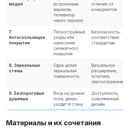
медиа
встроенным
отличие от
экраном,
конкурентов
телевизор
через зеркало
7.
Пескоструйные
Безопасность,
Антискользящее
узоры или
соответствие
покрытие
нанесение
стандартам
силикатного
покрытия
8. Зеркальные
Одна целая
Визуальное
стены
зеркальная
расширение,
поверхность
эстетика,
светоотражение
9. Безпороговые
Вход на уровне
Доступность,
душевые
пола, дверь
современный
уходит в стену
дизайн
Материалы и их сочетания