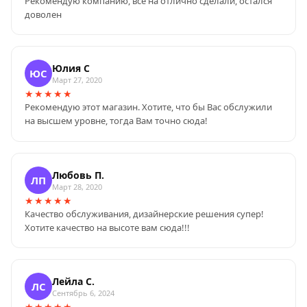
Рекомендую компанию, всё на отлично сделали, остался
доволен
Юлия С
ЮС
Март 27, 2020
★★★★★
Рекомендую этот магазин. Хотите, что бы Вас обслужили
на высшем уровне, тогда Вам точно сюда!
Любовь П.
ЛП
Март 28, 2020
★★★★★
ГДЕ МЫ НАХОДИМСЯ
Качество обслуживания, дизайнерские решения супер!
(контакты)
Хотите качество на высоте вам сюда!!!
г. Краснодар, пос. Березовый.
г. Новороссийск, ул. Набережная
Лейла С.
Адмирала Серебрякова 79 б/1,
ЛС
Сентябрь 6, 2024
цоколь , офис №8
★★★★★