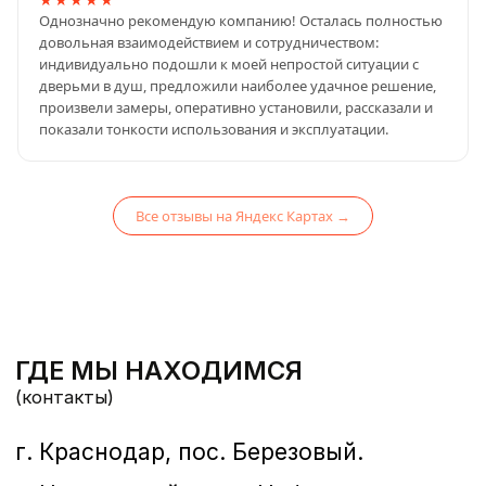
Однозначно рекомендую компанию! Осталась полностью
менеджер Анна
+7-928-404-00-11
довольная взаимодействием и сотрудничеством:
менеджер Анастасия
+7-988-673-60-73
индивидуально подошли к моей непростой ситуации с
дверьми в душ, предложили наиболее удачное решение,
Email:
steklo.123@mail.ru
произвели замеры, оперативно установили, рассказали и
показали тонкости использования и эксплуатации.
Все отзывы на Яндекс Картах →