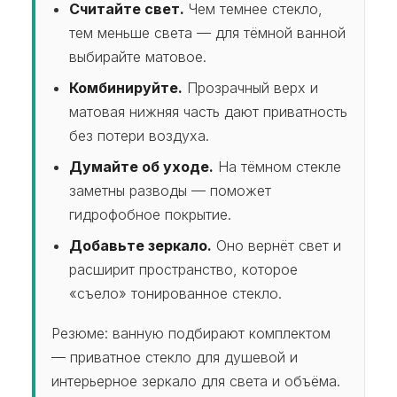
менеджер Анастасия
+7-988-673-60-73
Считайте свет.
Чем темнее стекло,
тем меньше света — для тёмной ванной
Email:
steklo.123@mail.ru
выбирайте матовое.
Комбинируйте.
Прозрачный верх и
матовая нижняя часть дают приватность
без потери воздуха.
Думайте об уходе.
На тёмном стекле
заметны разводы — поможет
гидрофобное покрытие.
Добавьте зеркало.
Оно вернёт свет и
расширит пространство, которое
«съело» тонированное стекло.
Резюме: ванную подбирают комплектом
— приватное стекло для душевой и
интерьерное зеркало для света и объёма.