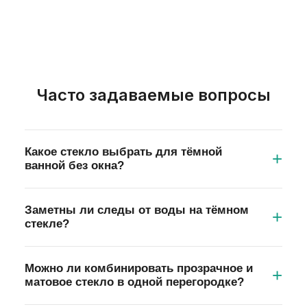
Часто задаваемые вопросы
Какое стекло выбрать для тёмной
ванной без окна?
Матовое (сатин) — у него самое высокое
Заметны ли следы от воды на тёмном
светопропускание при полной приватности.
стекле?
Графитовое в тёмной комнате создаст
ощущение тяжёлого пространства, поэтому его
Да, на графитовом и бронзовом стекле
лучше использовать фрагментарно, в сочетании
Можно ли комбинировать прозрачное и
разводы заметны сильнее, чем на прозрачном
матовое стекло в одной перегородке?
с прозрачными участками и зеркалами.
или матовом. Снизить проблему помогает