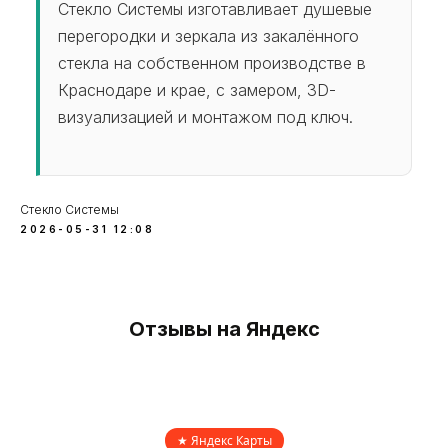
Стекло Системы изготавливает душевые
Изделия из закаленного стекла
перегородки и зеркала из закалённого
ИЗДЕЛИЯ
стекла на собственном производстве в
Краснодаре и крае, с замером, 3D-
УСЛУГИ
визуализацией и монтажом под ключ.
О КОМПАНИИ
КОНТАКТЫ
ПУБЛИКАЦИИ
Стекло Системы
2026-05-31 12:08
Политика конфиденциальности
Стекло системы
Работаем в Краснодаре,
Новороссийске, Анапе и Геленджике
Отзывы на Яндекс
©2026
★ Яндекс Карты