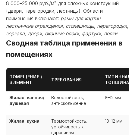
8 000–25 000 руб./м² для сложных конструкций
(двери, перегородки, лестницы). Области
применения включают:
рамы для картин
,
лестничные ограждения
,
столешницы
,
перегородки
,
зеркала
,
двери
,
оконные блоки
,
фартуки
,
полки
.
Сводная таблица применения в
помещениях
ПОМЕЩЕНИЕ /
ТИПИЧНАЯ
ТРЕБОВАНИЯ
ЭЛЕМЕНТ
ТОЛЩИНА
Жилая: ванная/
Водостойкость,
8–12 мм
душевая
антискольжение
Жилая: кухня
Термостойкость,
10–12 мм
устойчивость к
царапинам