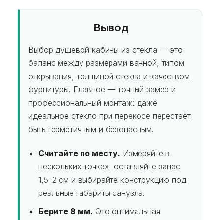
рассыпается на мелкие гранулы с тупыми
Политика конфиденциальности
распашной механизм надёжнее.
краями, которыми нельзя серьёзно порезаться.
Стекло системы
Обычное стекло разлетается на острые осколки
Вывод
Работаем в Краснодаре,
Новороссийске, Анапе и Геленджике
и в душевой зоне категорически не
Выбор душевой кабины из стекла — это
применяется.
©2026
баланс между размерами ванной, типом
открывания, толщиной стекла и качеством
фурнитуры. Главное — точный замер и
профессиональный монтаж: даже
идеальное стекло при перекосе перестаёт
быть герметичным и безопасным.
Считайте по месту.
Измеряйте в
нескольких точках, оставляйте запас
1,5–2 см и выбирайте конструкцию под
реальные габариты санузла.
Берите 8 мм.
Это оптимальная