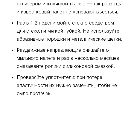
склизером или мягкой тканью — так разводы
ГДЕ МЫ НАХОДИМСЯ
и известковый налёт не успевают въесться.
(контакты)
г. Краснодар, пос. Березовый.
Раз в 1–2 недели мойте стекло средством
г. Новороссийск, ул. Набережная
для стёкол и мягкой губкой. Не используйте
Адмирала Серебрякова 79 б/1,
абразивные порошки и металлические щётки.
цоколь , офис №8
Раздвижные направляющие очищайте от
менеджер Анна
+7-928-404-00-11
мыльного налёта и раз в несколько месяцев
менеджер Анастасия
+7-988-673-60-73
смазывайте ролики силиконовой смазкой.
Email:
steklo.123@mail.ru
Проверяйте уплотнители: при потере
эластичности их нужно заменить, чтобы не
было протечек.