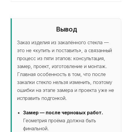
и эскизы.
Гарантия распространяется на изделие и
и загрузки производства.
монтажные работы — до 24 месяцев, на
лестничные ограждения — до 10 лет. Условия
фиксируются в договоре, а у производителя
Вывод
остаются запасные части под ваш типоразмер.
Заказ изделия из закалённого стекла —
это не «купить и поставить», а связанный
процесс из пяти этапов: консультация,
замер, проект, изготовление и монтаж.
Главная особенность в том, что после
закалки стекло нельзя изменить, поэтому
ошибки на этапе замера и проекта уже не
исправить подгонкой.
Замер — после черновых работ.
Геометрия проёма должна быть
финальной.