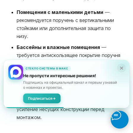
Помещения с маленькими детьми
—
рекомендуется поручень с вертикальными
стойками или дополнительная защита по
низу.
Бассейны и влажные помещения
—
требуется антискользящее покрытие поручня
и сталь AISI 316.
СТЕКЛО СИСТЕМЫ В МАКС
Зоны с высоким риском вандализма
—
Не пропусти интересные решения!
выбирайте более толстое стекло или
Подпишись на официальный канал и первым узнавай
о новинках и проектах.
комбинированные решения.
Подписаться
→
Старые постройки
— может потребоваться
усиление несущих конструкций перед
монтажом.