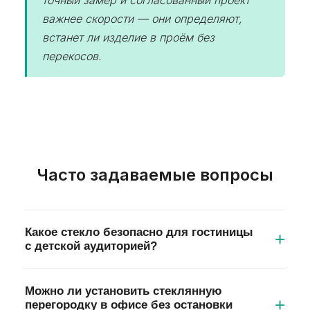
точный замер и согласованный проект
важнее скорости — они определяют,
встанет ли изделие в проём без
перекосов.
Часто задаваемые вопросы
Какое стекло безопасно для гостиницы
с детской аудиторией?
Для зон, где могут находиться дети,
Можно ли установить стеклянную
используют закалённое стекло или триплекс.
перегородку в офисе без остановки