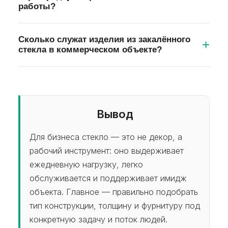
Триплекс (многослойное стекло)
работы?
дополнительно удерживает осколки в плёнке,
поэтому для ограждений и крупных прозрачных
Да. Монтаж стеклянной перегородки проходит
Сколько служат изделия из закалённого
поверхностей его выбирают чаще. Толщину и
без мокрых работ и пыли, чаще всего за один
стекла в коммерческом объекте?
класс безопасности подбирают под
рабочий день. Для офисов, которые не могут
конкретную конструкцию.
остановить работу, установку проводят в
При правильном монтаже и уходе закалённое
нерабочие часы — вечером или в выходные,
стекло не меняет прозрачность, цвет и
защитив мебель и полы.
геометрию годами и сохраняет свойства после
многолетней эксплуатации. Срок службы самой
Вывод
конструкции определяется качеством
Для бизнеса стекло — это не декор, а
фурнитуры и регулярным обслуживанием
рабочий инструмент: оно выдерживает
механизмов.
ежедневную нагрузку, легко
обслуживается и поддерживает имидж
объекта. Главное — правильно подобрать
тип конструкции, толщину и фурнитуру под
конкретную задачу и поток людей.