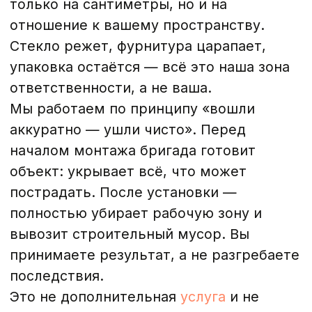
принимаете результат, а не разгребаете
последствия.
Это не дополнительная
услуга
и не
опция за доплату. Это стандарт,
который действует на каждом нашем
объекте — вне зависимости от его
масштаба.
Защита мебели и полов
До того как первый инструмент
окажется в руках монтажника, бригада
укрывает всё вокруг рабочей зоны.
Полы — защитной плёнкой или нетканым
материалом. Мебель, подоконники и
соседние поверхности — упаковочными
накидками. Плинтусы и дверные откосы
— скотчем с мягкой основой, который
не оставляет следов.
Мы работаем с закалённым стеклом:
при резке и подгонке образуется
стеклянная пыль и мелкие осколки. Если
поверхности не защищены, это
неизбежно оборачивается царапинами