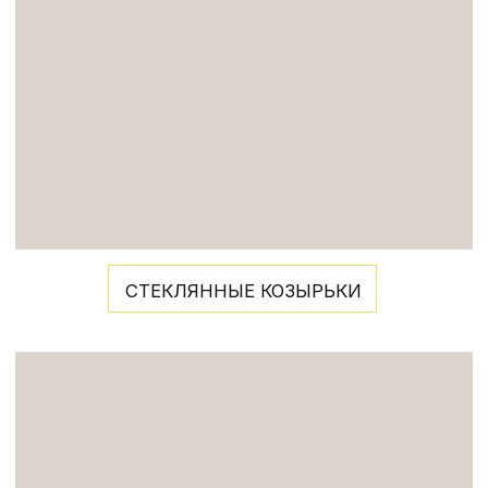
(безопасность)
ВСЕ НАШИ СТЕКЛЯННЫЕ
ИЗДЕЛИЯ ВЫСОКОПРОЧНЫЕ И
ИЗНОСОСТОЙКИЕ. ЭТО
ПОДТВЕРЖДАЮТ ПРОВЕДЕННЫЕ
ИСПЫТАНИЯ