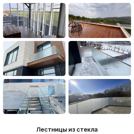
И МОНТАЖ ИНДИВИДУАЛЬНЫХ
КОНСТРУКЦИЙ ДЛЯ ЛЮБЫХ
ПОМЕЩЕНИЙ
Закажите выезд замерщика сейчас
и получите расчет стоимости
бесплатно
ЗАКАЗАТЬ ВЫЕЗД
Оптимизация стоимости за
счет партнерских отношений с
поставщиками материалов
Штат специалистов с
Лестницы из стекла
опытом от 10 лет