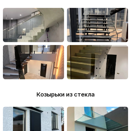
Визуализация проекта до
заказа
glass123.ru
ИЗДЕЛИЯ
ПРОИЗВОДИМ ВСЕ ВИДЫ
СТЕКЛЯННЫХ КОНСТРУКЦИЙ
ВСЁ ИЗГОТАВЛИВАЕТСЯ НА ЗАКАЗ
ПО ВАШИМ РАЗМЕРАМ, С
ВЫБОРОМ СТЕКЛА, ФУРНИТУРЫ И
ОТДЕЛКИ.
Козырьки из стекла