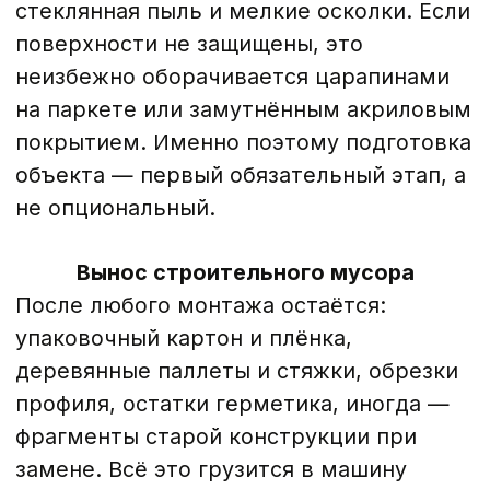
финальная уборка происходят
одновременно — это не два отдельных
этапа. Монтажник проверяет все
крепления, регулирует фурнитуру и
одновременно снимает защитные
покрытия, собирает остатки упаковки,
протирает стекло и металл от
отпечатков и следов монтажной пасты.
Вы принимаете конструкцию уже в том
виде, в каком она будет стоять. Без
пыли на полу, без стеклянной крошки в
углах, без скотча на откосах. Если
объект большой — торговое помещение,
офис или многоквартирный дом —
бригада работает поэтапно, не оставляя
грязи за собой.
НАШИ РАБОТЫ
ВЫБЕРИТЕ СВОЙ ИДЕАЛЬНЫЙ ВАРИАНТ