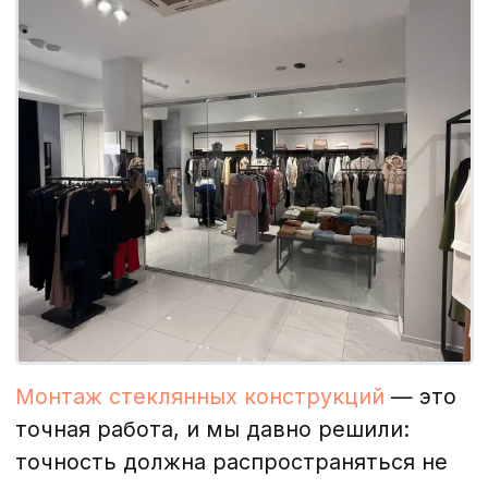
Монтаж стеклянных конструкций
— это
точная работа, и мы давно решили:
точность должна распространяться не
только на сантиметры, но и на
отношение к вашему пространству.
Стекло режет, фурнитура царапает,
упаковка остаётся — всё это наша зона
ответственности, а не ваша.
Мы работаем по принципу «вошли
аккуратно — ушли чисто». Перед
началом монтажа бригада готовит
объект: укрывает всё, что может
пострадать. После установки —
полностью убирает рабочую зону и
вывозит строительный мусор. Вы