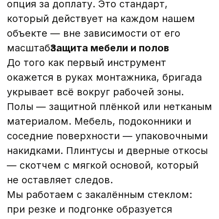
на паркете или замутнённым акриловым
покрытием. Именно поэтому подготовка
объекта — первый обязательный этап, а
не опциональный.
Вынос строительного мусора
После любого монтажа остаётся:
упаковочный картон и плёнка,
деревянные паллеты и стяжки, обрезки
профиля, остатки герметика, иногда —
фрагменты старой конструкции при
замене. Всё это грузится в машину
бригады и вывозится с объекта.
Вам не нужно вызывать отдельную
службу вывоза, искать мешки или
договариваться с управляющей
компанией. Мусор — наш. Это часть
работы, которую мы взяли на себя по
умолчанию.
Уборка после монтажа
Финальная проверка конструкции и