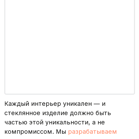
Каждый интерьер уникален — и
стеклянное изделие должно быть
частью этой уникальности, а не
компромиссом. Мы
разрабатываем
проект под конкретное пространство:
учитываем нагрузки, освещение, стиль
и пожелания заказчика. Результат — не
просто красивый эскиз, а технически
выверенное решение, готовое к
производству.
Работа начинается с выезда на объект и
точного замера. Далее — подбор
материала, толщины, типа обработки
кромки, крепежа и фурнитуры. При
необходимости предоставляем 3D-
визуализацию, чтобы вы увидели