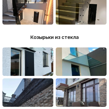
Оптимизация стоимости за
счет партнерских отношений с
поставщиками материалов
Штат специалистов с
опытом от 10 лет
Козырьки из стекла
Визуализация проекта до
заказа
glass123.ru
ИЗДЕЛИЯ
ПРОИЗВОДИМ ВСЕ ВИДЫ
СТЕКЛЯННЫХ КОНСТРУКЦИЙ
ВСЁ ИЗГОТАВЛИВАЕТСЯ НА ЗАКАЗ
ПО ВАШИМ РАЗМЕРАМ, С
ВЫБОРОМ СТЕКЛА, ФУРНИТУРЫ И
ОТДЕЛКИ.