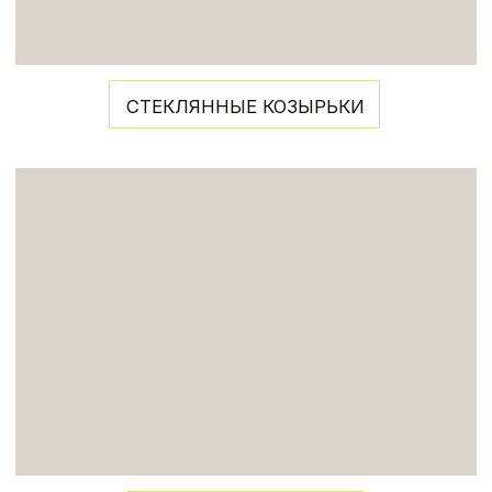
(безопасность)
ВСЕ НАШИ СТЕКЛЯННЫЕ
ИЗДЕЛИЯ ВЫСОКОПРОЧНЫЕ И
ИЗНОСОСТОЙКИЕ. ЭТО
ПОДТВЕРЖДАЮТ ПРОВЕДЕННЫЕ
ИСПЫТАНИЯ