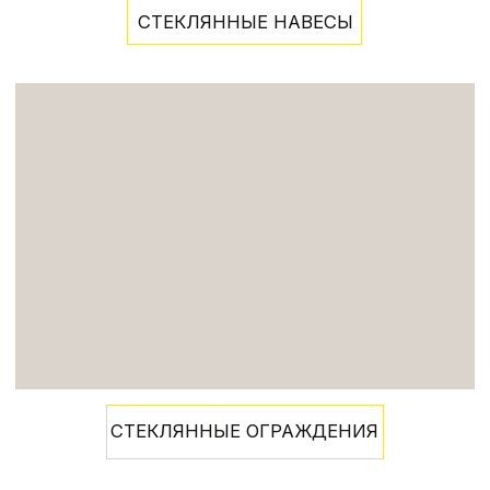
Вы можете приехать на наше
производство и убедиться
лично
ПОСЕТИТЬ ПРОИЗВОДСТВО
(портфолио)
ПРИМЕРЫ РЕАЛИЗОВАННЫХ